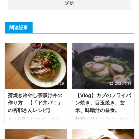
関連記事
2019/8/29
2020/1/14
蒲焼き冷やし茶漬け丼の
【Vlog】カブのフライパ
作り方 【「ド丼パ！」
ン焼き、目玉焼き、玄
の杏耶さんレシピ】
米、味噌汁の昼食。
もう9月だけれど、まだ
動画で見たい方はこちら
暑い。 まさに残暑という
↓ 本文はここから↓
ものを実感しながら、暑
今日もやってきた、ヤオ