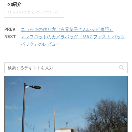
あえず後でヤオコーにサ
料理のおにいさんバズレ
の紹介
...
ーモンを買いに行くこと
シピさん
リュウジさんのバズレシ
は決めた。しかし問題は
（https://twitter.com/or
ピ「ピザ煮込みうどん」
どう食べるかだ。 オーソ
e825?s=17）のレシピで
を作ったので、その作り
PREV
ニョッキの作り方（有元葉子さんレシピ参照）
ドックスに醤油でもいい
す。 作り方解説 ふと気
方を動画と文章で紹介し
NEXT
マンフロットのカメラバッグ「MA2 ファスト バック
けれど、なにかもっとい
づくと、うちの奥さんが
ます。 簡単で美味しいの
い食べ方はないだろう
窓の外を眺めていた。 ど
パック」のレビュー
でおすすめですよん。 動
か。 と考えていたら、先
うしたの？と聞くと、外
画でパッと見たい方はこ
日Twitterで作り置き食堂
からほのかなカレーの匂
ちらの動画で↓ 文章で読
のまりえさんが「塩麹漬
いが漂ってきて、つい窓
みたい方はこの続きをど
けサーモン」なるものを
際に引き寄せられてしま
うぞ。 ピザ煮込みうどん
紹介していたのを思い出
ったら ...
の材料(1人前) うどん (冷
した。 そ ...
凍、200g) 1玉 玉ねぎ
(1/8個) 30g ピーマ
ン 1個 ロースハム 4
枚 キリン 無添加野菜 48
種の濃い野菜100％
250ml コンソメ顆粒 小