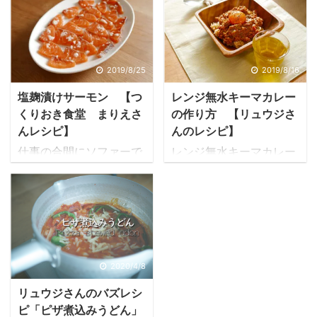
すぎる外を眺める毎日。
コー。ここは大好きなス
こう暑くては外に出られ
ーパー。近くにあったら
ないし、バテてしまう。
ぜひ行ってみてくださ
何かひんやりしたものが
い。 厚揚げ好き。 今日
2019/8/25
2019/8/16
食べたい。 でもそうめん
のメイン食材、カブ。 小
もそばも食べ飽きたから
松菜も安かったから買
塩麹漬けサーモン 【つ
レンジ無水キーマカレー
食べたくないな、と思っ
い。 里芋も。 帰宅途中
くりおき食堂 まりえさ
の作り方 【リュウジさ
ていたときにTwitterで見
の工事。 帰宅。 食材を
んレシピ】
んのレシピ】
つけたのが、ド丼パ！の
それぞれの場所へ。 さ、
仕事の合間にソファーで
レンジ無水キーマカレー
杏耶（あや）さんが紹介
カブをさっそく調理。 カ
休んでいたら、何の前触
の材料と作り方 豚挽肉
していた「蒲焼き冷やし
ブってなんか見た目が好
れもなく唐突にサーモン
160g、玉葱1/2個、おろ
茶漬け丼」である。 お手
きです。 切る感触もい
の刺し身が食べたくなっ
しにんにく1片、トマト
軽に作れそうだし、なに
い。 今回は皮付きのまま
た。 こういうのってすご
缶半缶、ウスター小1、
より今食べたらすごく美
焼く予定。太さはだいた
く困る。 食べたくなった
砂糖小1、塩胡椒入れ、
味しそうだ。 というわけ
い1センチ。 葉っぱも捨
らもう食べるしかなくな
よく混ぜて ジャワカレー
でさっそく作ってみた。
てずに食べる。焼くとお
2020/4/8
るからである。そうしな
中辛2個とバター10 g入
蒲焼き冷やしちゃ漬け丼
いしいのだ。 ここが大事
いとこの胸の高ぶりは抑
れ ラップして600wで12
リュウジさんのバズレシ
の材料 蒲焼きの缶詰 一
なのだけど、野菜は焼く
えられない。 よし、とり
分温める。 ※リュウジ@
ピ「ピザ煮込みうどん」
缶 大葉 適量 梅干し
前に水 ...