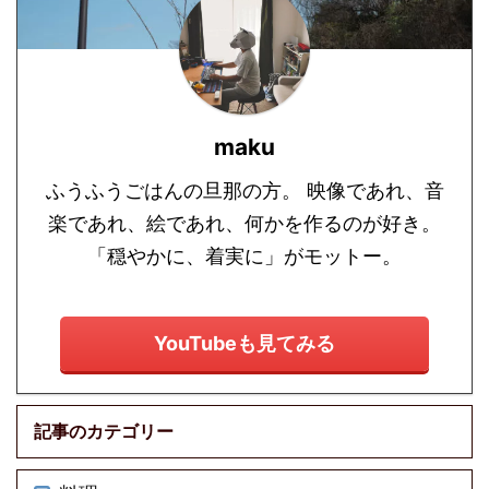
さじ1.5 オリーブオイ
ル 大さじ1 ニンニク
1/2片 塩 少々 粗挽き黒
こしょう 少々 ...
maku
ふうふうごはんの旦那の方。 映像であれ、音
楽であれ、絵であれ、何かを作るのが好き。
「穏やかに、着実に」がモットー。
YouTubeも見てみる
記事のカテゴリー